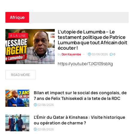
Afrique
L’utopie de Lumumba – Le
A LA UNE
testament politique de Patrice
Lumumba que tout Africain doit
écouter !
by
Don Kayembe
02/06/2026
0
https://youtu.be/TJXD109sbXg
READ MORE
Bilan et impact sur le social des congolais, de
7 ans de Felix Tshisekedi a la tete de la RDC
02/06/2026
L’Émir du Qatar à Kinshasa : Visite historique
ou opération de charme ?
02/06/2026