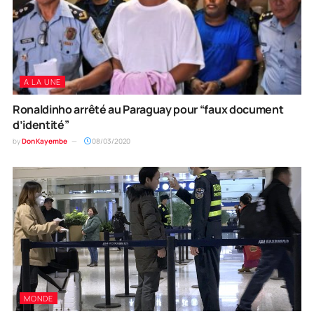
A LA UNE
Ronaldinho arrêté au Paraguay pour “faux document
d’identité”
by
Don Kayembe
08/03/2020
MONDE