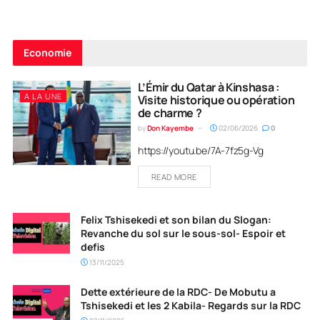
Economie
L’Émir du Qatar à Kinshasa :
A LA UNE
Visite historique ou opération
de charme ?
by
Don Kayembe
02/06/2026
0
https://youtu.be/7A-7fz5g-Vg
READ MORE
Felix Tshisekedi et son bilan du Slogan:
Revanche du sol sur le sous-sol- Espoir et
defis
13/11/2025
Dette extérieure de la RDC- De Mobutu a
Tshisekedi et les 2 Kabila- Regards sur la RDC