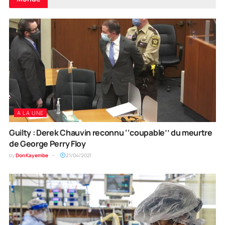
A LA UNE
Guilty : Derek Chauvin reconnu ‘‘coupable’’ du meurtre
de George Perry Floy
by
Don Kayembe
21/04/2021