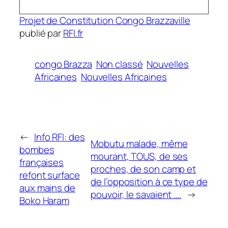
Projet de Constitution Congo Brazzaville
publié par
RFI.fr
congo Brazza
Non classé
Nouvelles
Africaines
Nouvelles Africaines
←
Info RFI: des
Mobutu malade, même
bombes
mourant, TOUS, de ses
françaises
proches, de son camp et
refont surface
de l’opposition à ce type de
aux mains de
pouvoir, le savaient ….
→
Boko Haram