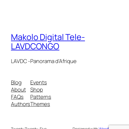
Makolo Digital Tele-
LAVDCONGO
LAVDC -Panorama d'Afrique
Blog
Events
About
Shop
FAQs
Patterns
Authors
Themes
Twenty Twenty-Five
Designed with
WordPress