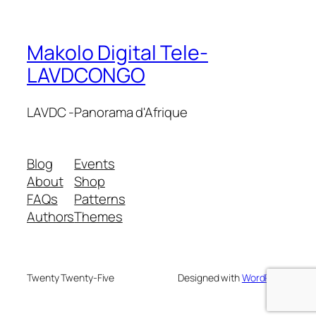
Makolo Digital Tele-
LAVDCONGO
LAVDC -Panorama d'Afrique
Blog
Events
About
Shop
FAQs
Patterns
Authors
Themes
Twenty Twenty-Five
Designed with
WordPress