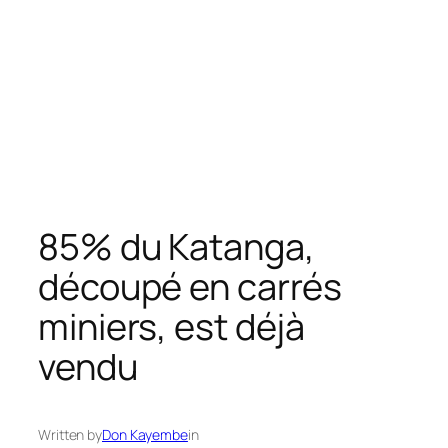
85% du Katanga,
découpé en carrés
miniers, est déjà
vendu
Written by
Don Kayembe
in