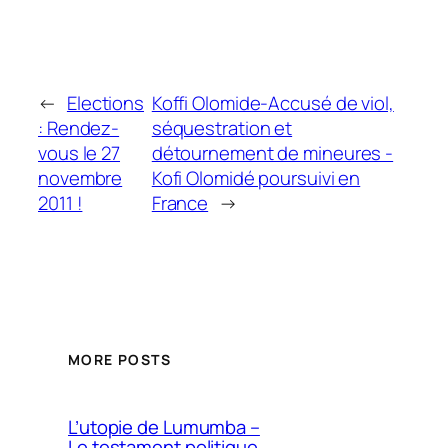
←
Elections
Koffi Olomide-Accusé de viol,
: Rendez-
séquestration et
vous le 27
détournement de mineures -
novembre
Kofi Olomidé poursuivi en
2011 !
France
→
MORE POSTS
L’utopie de Lumumba –
Le testament politique