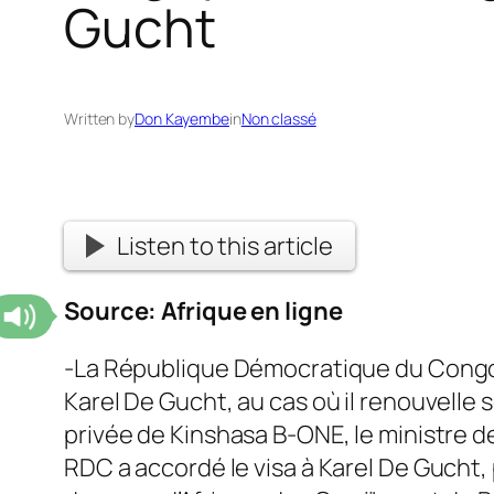
Gucht
Written by
Don Kayembe
in
Non classé
Listen to this article
Source:
Afrique en ligne
-La République Démocratique du Congo
Karel De Gucht, au cas où il renouvelle s
privée de Kinshasa B-ONE, le ministre
RDC a accordé le visa à Karel De Gucht,