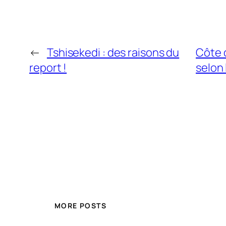
←
Tshisekedi : des raisons du
Côte 
report !
selon 
MORE POSTS