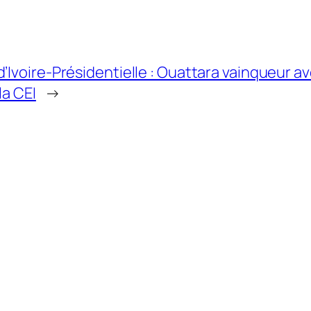
d’Ivoire-Présidentielle : Ouattara vainqueur 
la CEI
→