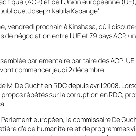
acifique (ACP) et de l’Union européenne (UE), 
épublique, Joseph Kabila Kabange’.
vée, vendredi prochain à Kinshasa, où il disc
de négociation entre l’UE et 79 pays ACP, un 
Assemblée parlementaire paritaire des ACP-U
t vont commencer jeudi 2 décembre.
 de M. De Gucht en RDC depuis avril 2008. Lorsq
s propos répétés sur la corruption en RDC, p
a.
u Parlement européen, le commissaire De Guch
re d’aide humanitaire et de programmes visant