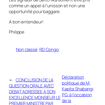
comme un appel à l’unisson et non une
opportunité pour baggare.
A bon entendeur!
Philippe
Non classé
RD Congo
Déclaration
←
CONCLUSION DE LA
politique de M.
QUESTION ORALE AVEC
Kapita Shabangi
DEBAT ADRESSEE A SON
P.G. à l’occasion
EXCELLENCE MONSIEUR LE
de la
PREMIER MINISTRE PAR