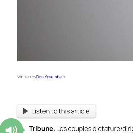
Written by
Don Kayembe
in
Listen to this article
Tribune.
Les couples dictature/dir