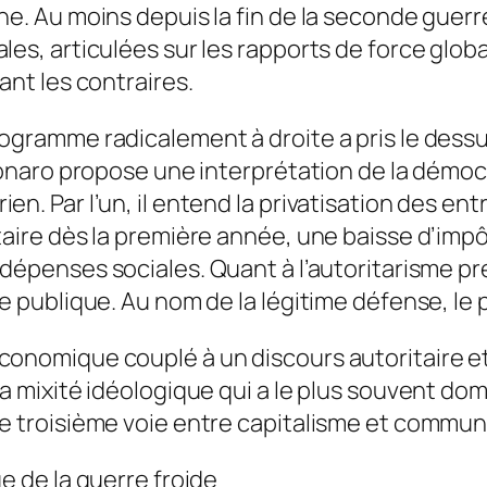
ne. Au moins depuis la fin de la seconde guerr
es, articulées sur les rapports de force globa
ant les contraires.
ogramme radicalement à droite a pris le dessus
sonaro propose une interprétation de la démocr
n. Par l’un, il entend la privatisation des ent
taire dès la première année, une baisse d’imp
 dépenses sociales. Quant à l’autoritarisme pré
e publique. Au nom de la légitime défense, le 
conomique couplé à un discours autoritaire et
la mixité idéologique qui a le plus souvent do
ne troisième voie entre capitalisme et commu
e de la guerre froide