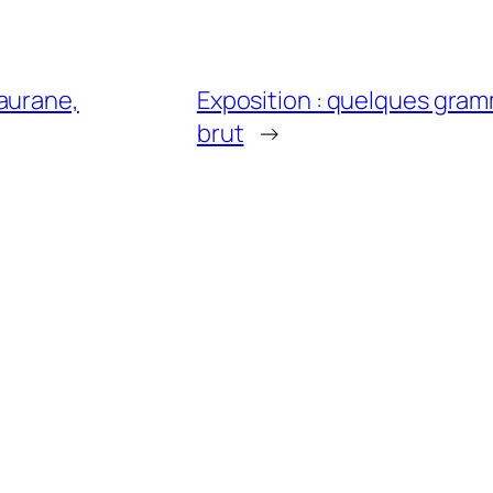
aurane,
Exposition : quelques gram
brut
→