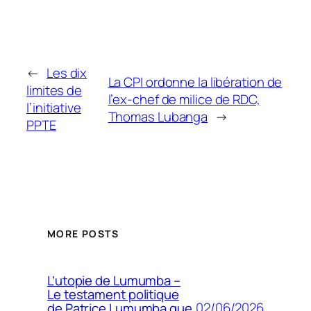
←
Les dix
La CPI ordonne la libération de
limites de
l’ex-chef de milice de RDC,
l’initiative
Thomas Lubanga
→
PPTE
MORE POSTS
L’utopie de Lumumba –
Le testament politique
02/06/2026
de Patrice Lumumba que