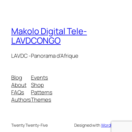
Makolo Digital Tele-
LAVDCONGO
LAVDC -Panorama d'Afrique
Blog
Events
About
Shop
FAQs
Patterns
Authors
Themes
Twenty Twenty-Five
Designed with
WordPress