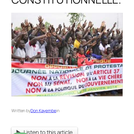
Written by
Don Kayembe
in
Listen to this article