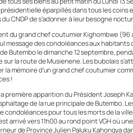
 de tous ses biens au petit matin du Lundi 13 S
 présidentielle éparpillés dans tous les coins 
 du CNDP de s’adonner à leur besogne noctur
ement du grand chef coutumier Kighombwe (96 a
ul message des condoléances aux habitants de 
e de Butembo le dimanche 12 septembre, penda
 sur la route de Musienene. Les bubolais s’at
er la mémoire d’un grand chef coutumier comme
ces !
a première apparition du Président Joseph Kab
sphaltage de la rue principale de Butembo. Les
 condoléances pour tous les morts de la ville,
est arrivé vers 11h00 au rond point VGH où un
verneur de Province Julien Paluku Kahongya 