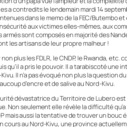
on d’un papa vue l’ampleur et la complexité
e les a contredits le lendemain mardi 14 septem
ntenues dans le memo de la FEC/Butembo et ce
l’insécurité aux victimes elles-mêmes, aux c
s armés sont composés en majorité des Nande…
ont les artisans de leur propre malheur !
 non plus les FDLR, le CNDP, le Rwanda, etc. 
is qu’il a pris le pouvoir. Il a tarabiscoté une
-Kivu. Il n’a pas évoqué non plus la question d
aucoup d’encre et de salive au Nord-Kivu.
urité dévastatrice du Territoire de Lubero est
e. Non seulement elle révèle la difficulté qu’a
P mais aussi la tentative de trouver un bouc 
en cours au Nord-Kivu, une province actuellem