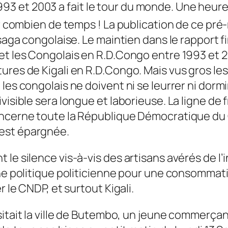
 et 2003 a fait le tour du monde. Une heure
ur combien de temps ! La publication de ce pré
 saga congolaise. Le maintien dans le rapport f
et les Congolais en R.D.Congo entre 1993 et 20
tures de Kigali en R.D.Congo. Mais vus gros l
es congolais ne doivent ni se leurrer ni dormir 
visible sera longue et laborieuse. La ligne de 
oncerne toute la République Démocratique du 
’est épargnée.
le silence vis-à-vis des artisans avérés de l’
onne politique politicienne pour une consommat
r le CNDP, et surtout Kigali.
isitait la ville de Butembo, un jeune commerç