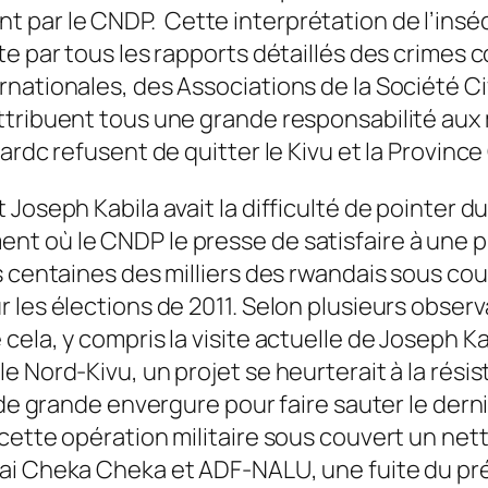
 par le CNDP. Cette interprétation de l’insé
te par tous les rapports détaillés des crimes 
nationales, des Associations de la Société Ci
tribuent tous une grande responsabilité aux mi
ardc refusent de quitter le Kivu et la Province
 Joseph Kabila avait la difficulté de pointer 
t où le CNDP le presse de satisfaire à une pr
s centaines des milliers des rwandais sous co
r les élections de 2011. Selon plusieurs obse
ela, y compris la visite actuelle de Joseph Kab
e Nord-Kivu, un projet se heurterait à la rés
e de grande envergure pour faire sauter le dern
cette opération militaire sous couvert un nett
Mai Cheka Cheka et ADF-NALU, une fuite du pr