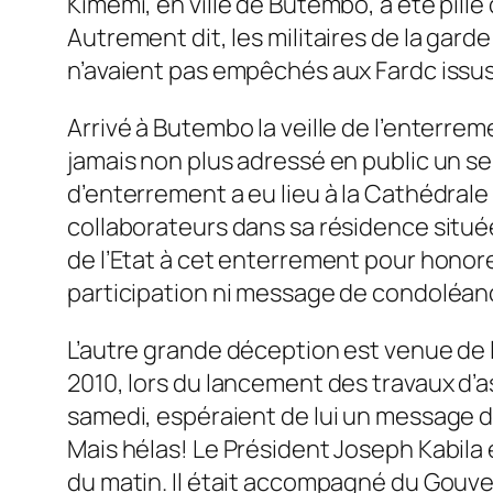
Kimemi, en ville de Butembo, a été pillé
Autrement dit, les militaires de la garde
n’avaient pas empêchés aux Fardc issus
Arrivé à Butembo la veille de l’enterr
jamais non plus adressé en public un se
d’enterrement a eu lieu à la Cathédral
collaborateurs dans sa résidence située
de l’Etat à cet enterrement pour honor
participation ni message de condoléan
L’autre grande déception est venue de l
2010, lors du lancement des travaux d’a
samedi, espéraient de lui un message de
Mais hélas! Le Président Joseph Kabila 
du matin. Il était accompagné du Gou