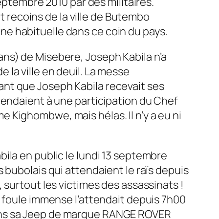
eptembre 2010 par des militaires.
et recoins de la ville de Butembo
ne habituelle dans ce coin du pays.
ns) de Misebere, Joseph Kabila n’a
la ville en deuil. La messe
nt que Joseph Kabila recevait ses
tendaient à une participation du Chef
 Kighombwe, mais hélas. Il n’y a eu ni
ila en public le lundi 13 septembre
 bubolais qui attendaient le raïs depuis
 surtout les victimes des assassinats !
e foule immense l’attendait depuis 7h00
dans sa Jeep de marque RANGE ROVER