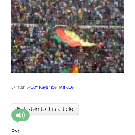
Written by
Don Kayembe
in
Afrique
Listen to this article
Par