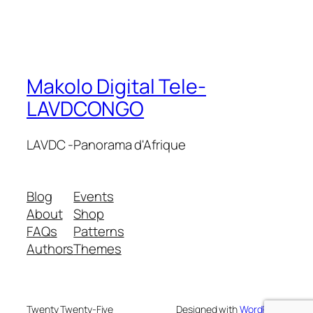
Makolo Digital Tele-
LAVDCONGO
LAVDC -Panorama d'Afrique
Blog
Events
About
Shop
FAQs
Patterns
Authors
Themes
Twenty Twenty-Five
Designed with
WordPress