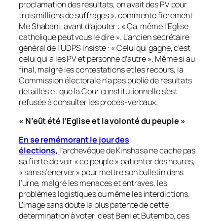
proclamation des résultats, on avait des PV pour
trois millions de suffrages
», commente fièrement
Me Shabani, avant d’ajouter : «
Ça, même l’Eglise
catholique peut vous le dire
». L’ancien secrétaire
général de l’UDPS insiste : «
Celui qui gagne, c’est
celui qui a les PV et personne d’autre
». Même si au
final, malgré les contestations et les recours, la
Commission électorale n’a pas publié de résultats
détaillés et que la Cour constitutionnelle s’est
refusée à consulter les procès-verbaux.
«
N’eût été l’Eglise et la volonté du peuple
»
En se remémorant le jour des
élections,
l’archevêque de Kinshasa ne cache pas
sa fierté de voir «
ce peuple
» patienter des heures,
«
sans s’énerver
» pour mettre son bulletin dans
l’urne, malgré les menaces et entraves, les
problèmes logistiques ou même les interdictions.
L’image sans doute la plus patente de cette
détermination à voter, c’est Beni et Butembo, ces