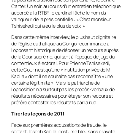
Carter. Un soir, au cours d’un entretien téléphonique
accordé à la RTBF, le cardinal lâche le nom du
vainqueur de la présidentielle : «
C’est monsieur
Tshisekedi qui a eu le plus de voix.
»
Dans cette même interview, le plus haut dignitaire
de l’Eglise catholique au Congo recommande à
l’opposant historique de déposer un recours auprès
de la Cour suprême, qui sert à l’époque de juge du
contentieux électoral. Pour Etienne Tshisekedi,
cette Cour n’est qu’une «
institution privée de M.
Kabila
» dont il ne souhaite pas reconnaître «
une
certaine légitimité
». Mais le patriarche de
l’opposition n’a surtout pas les procès-verbaux de
résultats nécessaires pour étayer son recours et
préfère contester les résultats par la rue.
Tirer les leçons de 2011
Face aux premières accusations de fraude, le
sortant Joseph Kabila, costume bleu sans cravate,