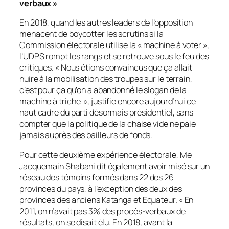
verbaux
»
En 2018, quand les autres leaders de l’opposition
menacent de boycotter les scrutins si la
Commission électorale utilise la «
machine à voter
»,
l’UDPS rompt les rangs et se retrouve sous le feu des
critiques. «
Nous étions convaincus que ça allait
nuire à la mobilisation des troupes sur le terrain,
c’est pour ça qu’on a abandonné le slogan de la
machine à triche
», justifie encore aujourd’hui ce
haut cadre du parti désormais présidentiel, sans
compter que la politique de la chaise vide ne paie
jamais auprès des bailleurs de fonds.
Pour cette deuxième expérience électorale, Me
Jacquemain Shabani dit également avoir misé sur un
réseau des témoins formés dans 22 des 26
provinces du pays, à l’exception des deux des
provinces des anciens Katanga et Equateur. «
En
2011, on n’avait pas 3% des procès-verbaux de
résultats, on se disait élu. En 2018, avant la