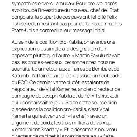
sympathies envers Lamuka
». Pour preuve, après
avoir boudé l’investiture du nouveau chef de l’Etat
congolais, la plupart de ces pays ont félicité Félix
Tshisekedi, n’hésitant pas pour certains comme les
Etats-Unis à contredire leur message initial.
Au sein de la coalition pro-Kabila, on avance une
explication plus simple à la désignation d’un
opposant plutôt que l’autre. «
Martin Fayulu n’avait
pas les procès-verbaux, personne chez nous ne
souhaitait d’un retour aux affaires de Bemba et de
Katumbi, l’affaire était pliée
», assure un haut cadre
du FCC. Ce dernier vante plutôt les talents de
négociateur de Vital Kamerhe, ancien directeur de
campagne de Joseph Kabila et de Félix Tshisekedi
qui «
connaissait le jeu
». Selon cette source bien
placée dans la coalition pro-Kabila, c’est Vital
Kamerhe qui est venu voir «
le chef
» avec un
argument de poids, les trois millions de voix qui
«
enterraient Shadary
». Et le désormais nouveau
directeur de cabinet à la présidence a su «
faire