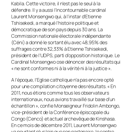
Kabila. Cette victoire, il n’est pas le seul à la
défendre. Il y a aussi l’incontournable cardinal
Laurent Monsengwo qui, à l’instar d’Etienne
Tshisekedi, a marqué l’histoire politique et
démocratique de son pays depuis 30 ans. La
Commission nationale électorale indépendante
(Céni) a donné le sortant élu avec 48,95% des
suffrages contre 32,33% à Etienne Tshisekedi,
président de l’UDPS, parti d’opposition historique. Le
Cardinal Monsengwo ose dénoncer des résultats qui
«
ne sont conformes ni à la vérité ni à la justice
».
A l’époque, l’Eglise catholique n’a pas encore opté
pour une compilation citoyenne des résultats. «
En
2011, nous étions comme tous les observateurs
internationaux, nous avions travaillé sur base d’un
échantillon
», confie Monseigneur Fridolin Ambongo,
vice-président de la Conférence épiscopale du
Congo (Cenco) et actuel archevêque de Kinshasa.
En ce mois de décembre 2011, Laurent Monsengwo
va pourtant plus loin que son partenaire, le centre