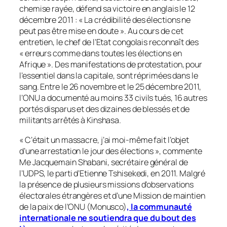
chemise rayée, défend sa victoire en anglais le 12
décembre 2011 : «
La crédibilité des élections ne
peut pas être mise en doute
». Au cours de cet
entretien, le chef de l’Etat congolais reconnaît des
«
erreurs comme dans toutes les élections en
Afrique
». Des manifestations de protestation, pour
l’essentiel dans la capitale, sont réprimées dans le
sang. Entre le 26 novembre et le 25 décembre 2011,
l’ONU a documenté au moins 33 civils tués, 16 autres
portés disparus et des dizaines de blessés et de
militants arrêtés à Kinshasa.
«
C’était un massacre, j’ai moi-même fait l’objet
d’une arrestation le jour des élections
», commente
Me Jacquemain Shabani, secrétaire général de
l’UDPS, le parti d’Etienne Tshisekedi, en 2011. Malgré
la présence de plusieurs missions d’observations
électorales étrangères et d’une Mission de maintien
de la paix de l’ONU (Monusco)
, la communauté
internationale ne soutiendra que du bout des