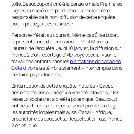
tollé. Beaucoup ont crié à la censure mais Premières
Lignes, la société de production, a déclaré être
responsable de la non-diffusion de cette enquête
pour « protéger des sources ».
Personne n’était au courant. Même pas Élise Lucet,
la présentatrice de l’émission, et Paul Moreira
l’auteur de l’enquête. Jeudi 10 janvier, la diffusion sur
France 2 d’un reportage d’ «Envoyé spécial » sur le
travail des enfants dans les
plantations de cacao en
Côte d’Ivoire
a été « brutalement » interrompue dans
certains pays africains.
L’interruption de cette enquête intitulée « Cacao :
des enfants pris au piège » a vite été relayée sur les
réseaux sociaux et a créé la polémique. Beaucoup
ont de suite crié à la « censure » et pointé du doigt
les autorités locales mais aussi Canal + Afrique,
propriétaire du bouquet sur lequel est diffusé France
2 en Afrique.