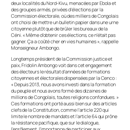
deux localités du Nord-Kivu, menacées par Ebola et
des groupes armés, privées d’élections par la
Commission électorale, où des milliers de Congolais
ont choisi de mettre un bulletin papier dans une urne
citoyenne plutôt que de brûler les bureaux de la
Céni. «
Même d’obtenir ces élections, ce n’était pas
gagner. Ça a coûté cher en vies humaines
», rappelle
Monseigneur Ambongo.
Longtemps président de la Commission justice et
paix, Fridolin Ambongo voit dans cet engagement
des électeurs le résultat d’années de formations
citoyennes et électorales dispensées par la Cenco :
«
Depuis 2013, nous avons investi dans la formation
du peuple et nous avons formé des dizaines de
millions de Congolais, toutes religions confondues.
»
Ces formations ont porté aussi bien sur des articles
clefs de la Constitution, comme l’article 220 qui
limite le nombre de mandats et l’article 64 qui prône
la résistance pacifique, que sur le dialogue,
l’enrôlement, l’importance de participer aux