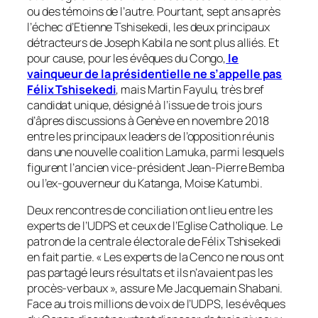
ou des témoins de l’autre. Pourtant, sept ans après
l’échec d’Etienne Tshisekedi, les deux principaux
détracteurs de Joseph Kabila ne sont plus alliés. Et
pour cause, pour les évêques du Congo,
le
vainqueur de la présidentielle ne s’appelle pas
Félix Tshisekedi
, mais Martin Fayulu, très bref
candidat unique, désigné à l’issue de trois jours
d’âpres discussions à Genève en novembre 2018
entre les principaux leaders de l’opposition réunis
dans une nouvelle coalition Lamuka, parmi lesquels
figurent l’ancien vice-président Jean-Pierre Bemba
ou l’ex-gouverneur du Katanga, Moise Katumbi.
Deux rencontres de conciliation ont lieu entre les
experts de l’UDPS et ceux de l’Eglise Catholique. Le
patron de la centrale électorale de Félix Tshisekedi
en fait partie. «
Les experts de la Cenco ne nous ont
pas partagé leurs résultats et ils n’avaient pas les
procès-verbaux
», assure Me Jacquemain Shabani.
Face au trois millions de voix de l’UDPS, les évêques