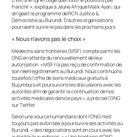
franchir », explique à
Jeune Afrique
Malik Ayari, qui
dirigeait le programme de RCN Justice &
Démocratie au Burundi. D’autres organisations
pourraient suivre le pas dans les prochains jours.
« Nous n’avons pas le choix »
Médecins sans frontières (MSF) compte parmi les
ONG en attente du renouvellement de leur
autorisation. « MSF n’a pas reçu de confirmation de
son réenregistrement au Burundi. Nous continuons
toutefois l’offre de soins médicaux gratuits à
Bujumbura et poursuivons les discussions avec les
autorités afin de garantir la continuation de nos
activités médicales dans le pays », a précisé l’ONG
sur Twitter.
Selon une source humanitaire dont l’ONG n’est
toujours pas autorisée à poursuivre ses activités au
Burundi, « des négociations sont en cours avec les
autorités burundaises. » « Une trentaine d’ONG