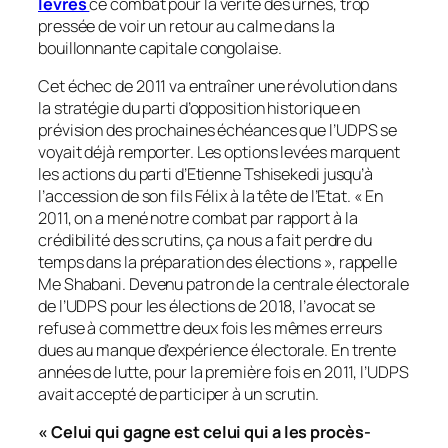
lèvres
ce combat pour la vérité des urnes, trop
pressée de voir un retour au calme dans la
bouillonnante capitale congolaise.
Cet échec de 2011 va entraîner une révolution dans
la stratégie du parti d’opposition historique en
prévision des prochaines échéances que l’UDPS se
voyait déjà remporter. Les options levées marquent
les actions du parti d’Etienne Tshisekedi jusqu’à
l’accession de son fils Félix à la tête de l’Etat. «
En
2011, on a mené notre combat par rapport à la
crédibilité des scrutins, ça nous a fait perdre du
temps dans la préparation des élections
», rappelle
Me Shabani. Devenu patron de la centrale électorale
de l’UDPS pour les élections de 2018, l’avocat se
refuse à commettre deux fois les mêmes erreurs
dues au manque d’expérience électorale. En trente
années de lutte, pour la première fois en 2011, l’UDPS
avait accepté de participer à un scrutin.
«
Celui qui gagne est celui qui a les procès-