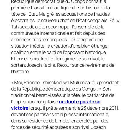
République démocratique du Congo connaît la
première transition pacifique de son histoire à la
tête de l’Etat. Malgré les accusations de fraudes
électorales, le nouveau chef de l’Etat congolais, Félix
Tshisekedi, a été reconnu par l’ensemble de la
communauté internationale et fait depuis des
annonces très remarquées. Le Congo vit une
situation inédite, la création d’une bien étrange
coalition entre le parti de l’opposant historique
Etienne Tshisekedi et le régime de son rival, le
sortant Joseph Kabila. Retour sur ce revirement de
l’histoire.
«
Moi, Etienne Tshisekedi wa Mulumba, élu président
de la République démocratique du Congo…
» Son
traditionnel béret vissé sur la tête, le patriarche de
l’opposition congolaise
ne doute pas de sa
victoire
lorsqu’il prête serment le 23 décembre 2011,
devant ses partisans et la presse internationale,
dans sa résidence de Limete, encerclée par des
forces de sécurité acquises à son rival, Joseph