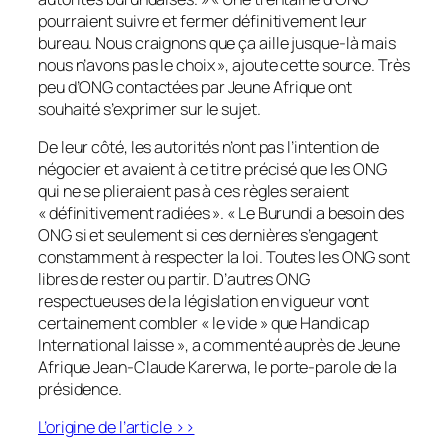
pourraient suivre et fermer définitivement leur
bureau. Nous craignons que ça aille jusque-là mais
nous n’avons pas le choix », ajoute cette source. Très
peu d’ONG contactées par
Jeune Afrique
ont
souhaité s’exprimer sur le sujet.
De leur côté, les autorités n’ont pas l’intention de
négocier et avaient à ce titre précisé que les ONG
qui ne se plieraient pas à ces règles seraient
« définitivement radiées ». « Le Burundi a besoin des
ONG si et seulement si ces dernières s’engagent
constamment à respecter la loi. Toutes les ONG sont
libres de rester ou partir. D’autres ONG
respectueuses de la législation en vigueur vont
certainement combler « le vide » que Handicap
International laisse », a commenté auprès de
Jeune
Afrique
Jean-Claude Karerwa, le porte-parole de la
présidence.
L’origine de l’article >>