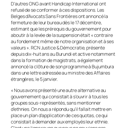
D’autres ONG avant Handicap International ont
refusé de se conformer à ces dispositions. Les
Belges d’Avocats Sans Frontières ont annoncé la
fermeture de leur bureau dès le 17 décembre,
estimant que les prérequis du gouvernement pour
aboutir à la levée de la suspension était « contraire
au fondement même de notre organisation et à ses
valeurs ». RCN Justice & Démocratie, présente
depuis dix-huit ans au Burundi et active notamment
dans la formation de magistrats, a également
annoncé la clôture de son programme à Bujumbura
dans une lettre adressée au ministre des Affaires
étrangères, le 5 janvier.
« Nous avons présenté une autre alternative au
gouvernement qui consistait à s’ouvrir à tous les
groupes sous-représentés, sans mentionner
d’ethnies. On nous a répondu qu’il fallait mettre en
place un plan d’application de ces quotas, ce qui
consistait à demander aux employés leur ethnie.
C’est une ligne rouge que nous ne pouvions pas