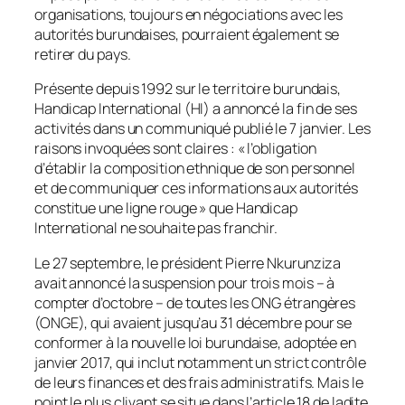
organisations, toujours en négociations avec les
autorités burundaises, pourraient également se
retirer du pays.
Présente depuis 1992 sur le territoire burundais,
Handicap International (HI) a annoncé la fin de ses
activités dans un communiqué publié le 7 janvier. Les
raisons invoquées sont claires : « l’obligation
d’établir la composition ethnique de son personnel
et de communiquer ces informations aux autorités
constitue une ligne rouge » que Handicap
International ne souhaite pas franchir.
Le 27 septembre, le président Pierre Nkurunziza
avait annoncé la suspension pour trois mois – à
compter d’octobre – de toutes les ONG étrangères
(ONGE), qui avaient jusqu’au 31 décembre pour se
conformer à la nouvelle loi burundaise, adoptée en
janvier 2017, qui inclut notamment un strict contrôle
de leurs finances et des frais administratifs. Mais le
point le plus clivant se situe dans l’article 18 de ladite