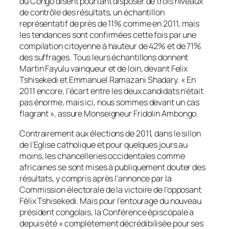
du Congo disent pourtant disposer de trois niveaux
de contrôle des résultats, un échantillon
représentatif de près de 11% comme en 2011, mais
les tendances sont confirmées cette fois par une
compilation citoyenne à hauteur de 42% et de 71%
des suffrages. Tous leurs échantillons donnent
Martin Fayulu vainqueur et de loin, devant Felix
Tshisekedi et Emmanuel Ramazani Shadary. «
En
2011 encore, l’écart entre les deux candidats n’était
pas énorme, mais ici, nous sommes devant un cas
flagrant
», assure Monseigneur Fridolin Ambongo.
Contrairement aux élections de 2011, dans le sillon
de l’Eglise catholique et pour quelques jours au
moins, les chancelleries occidentales comme
africaines se sont mises à publiquement douter des
résultats, y compris après l’annonce par la
Commission électorale de la victoire de l’opposant
Félix Tshisekedi. Mais pour l’entourage du nouveau
président congolais, la Conférence épiscopale a
depuis été «
complètement décrédibilisée pour ses