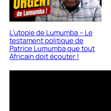
L’utopie de Lumumba – Le
testament politique de
Patrice Lumumba que tout
Africain doit écouter !