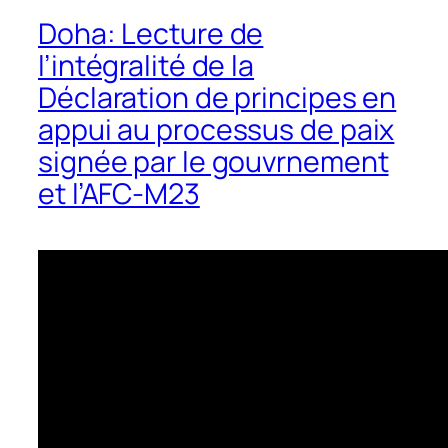
Doha: Lecture de
l’intégralité de la
Déclaration de principes en
appui au processus de paix
signée par le gouvrnement
et l’AFC-M23