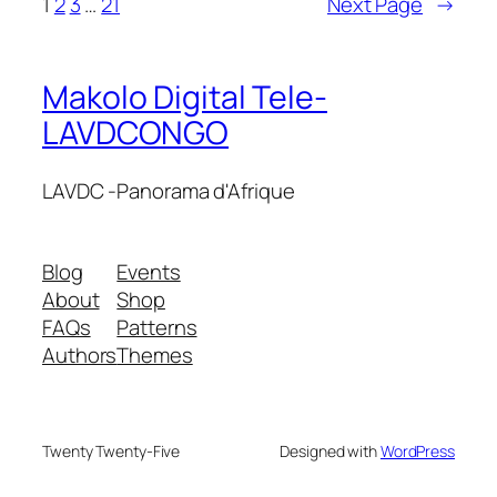
1
2
3
…
21
Next Page
→
Makolo Digital Tele-
LAVDCONGO
LAVDC -Panorama d'Afrique
Blog
Events
About
Shop
FAQs
Patterns
Authors
Themes
Twenty Twenty-Five
Designed with
WordPress