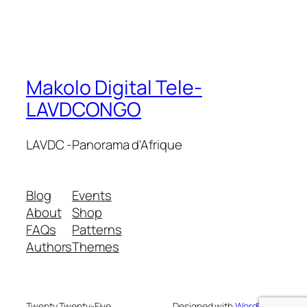
Makolo Digital Tele-
LAVDCONGO
LAVDC -Panorama d'Afrique
Blog
Events
About
Shop
FAQs
Patterns
Authors
Themes
Twenty Twenty-Five
Designed with
WordPress