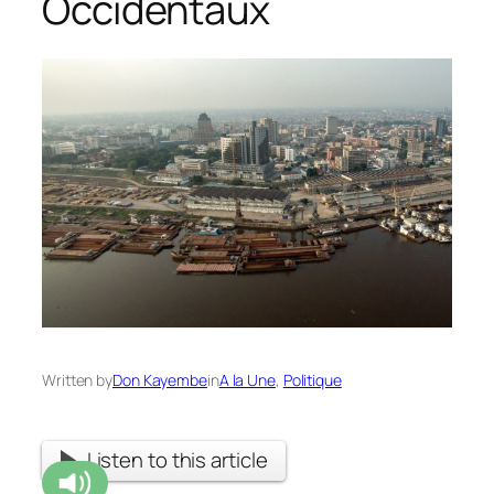
Occidentaux
Written by
Don Kayembe
in
A la Une
, 
Politique
Listen to this article