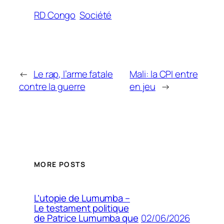
RD Congo
Société
←
Le rap, l’arme fatale
Mali: la CPI entre
contre la guerre
en jeu
→
MORE POSTS
L’utopie de Lumumba –
Le testament politique
02/06/2026
de Patrice Lumumba que