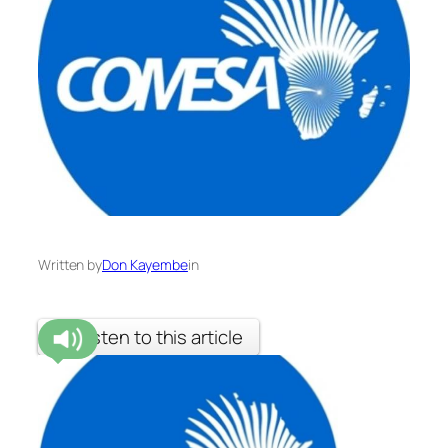
Written by
Don Kayembe
in
Listen to this article