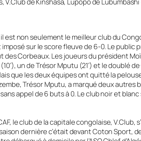
s, V.Club de Kinshasa, Lupopo de Lubumbashi
 est non seulement le meilleur club du Congo m
st imposé sur le score fleuve de 6-0. Le public
 but des Corbeaux. Les joueurs du président 
10’), un de Trésor Mputu (21’) et le doublé de 
ais que les deux équipes ont quitté la pelouse
embe, Trésor Mputu, a marqué deux autres buts
sans appel de 6 buts à 0. Le club noir et blanc 
F, le club de la capitale congolaise, V.Club, s
saison dernière c’était devant Coton Sport, deu
être débarqué à domicile par l’ASO Chlef d’Algér