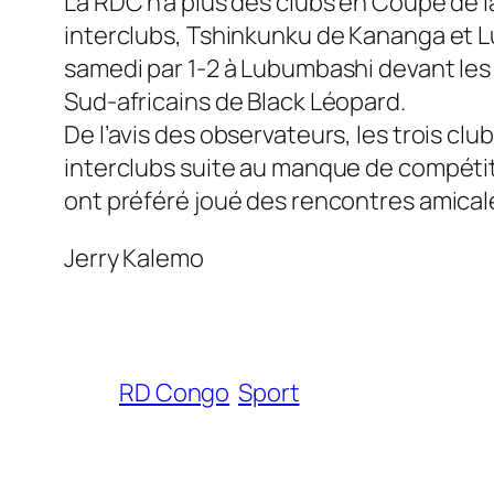
La RDC n’a plus des clubs en Coupe de 
interclubs, Tshinkunku de Kananga et L
samedi par 1-2 à Lubumbashi devant les
Sud-africains de Black Léopard.
De l’avis des observateurs, les trois cl
interclubs suite au manque de compétition
ont préféré joué des rencontres amicales
Jerry Kalemo
RD Congo
Sport