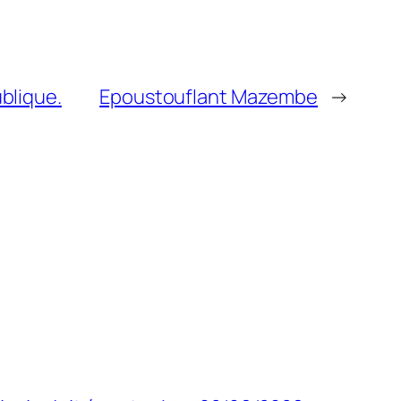
ublique.
Epoustouflant Mazembe
→