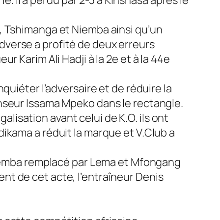
, Tshimanga et Niemba ainsi qu’un
verse a profité de deux erreurs
 Karim Ali Hadji à la 2e et à la 44e
quiéter l’adversaire et de réduire la
nseur Issama Mpeko dans le rectangle.
isation avant celui de K.O. ils ont
ikama a réduit la marque et V.Club a
 Niemba remplacé par Lema et Mfongang
t de cet acte, l’entraîneur Denis