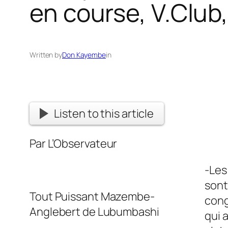
en course, V.Club
Written by
Don Kayembe
in
Listen to this article
Par L’Observateur
-Les
sont
Tout Puissant Mazembe-
cong
Anglebert de Lubumbashi
qui 