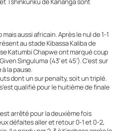
 et Tshinkunku de Kananga sont
ais aussi africain. Après le nul de 1-1
 présent au stade Kibassa Kaliba de
Moïse Katumbi Chapwe ont marqué coup
Given Singuluma (43’ et 45’). C’est sur
 à la pause.
 dont un sur penalty, soit un triplé.
s’est qualifié pour le huitième de finale
’est arrêté pour la deuxième fois
x défaites aller et retour 0-1 et 0-2,
ie. Il a perdu par 2-3 à Kinshasa après le