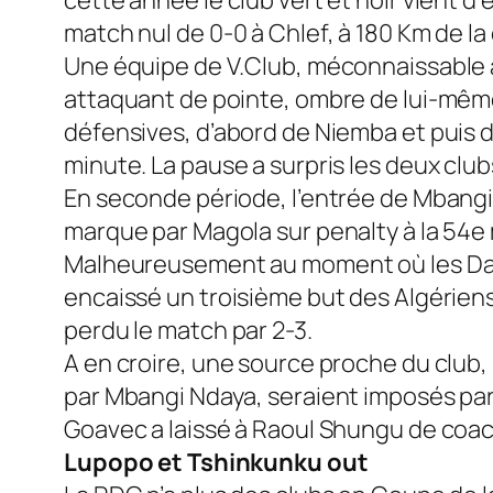
match nul de 0-0 à Chlef, à 180 Km de la
Une équipe de V.Club, méconnaissable a
attaquant de pointe, ombre de lui-même
défensives, d’abord de Niemba et puis de
minute. La pause a surpris les deux club
En seconde période, l’entrée de Mbangi à
marque par Magola sur penalty à la 54e
Malheureusement au moment où les Dauph
encaissé un troisième but des Algériens
perdu le match par 2-3.
A en croire, une source proche du club
par Mbangi Ndaya, seraient imposés par
Goavec a laissé à Raoul Shungu de coach
Lupopo et Tshinkunku out