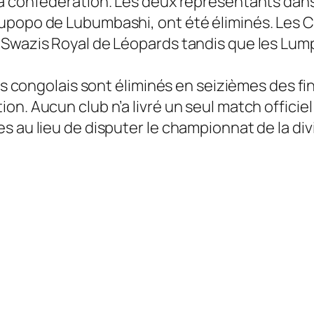
la confédération. Les deux représentants dans
upopo de Lubumbashi, ont été éliminés. Les C
 Swazis Royal de Léopards tandis que les Lump
ubs congolais sont éliminés en seizièmes des f
. Aucun club n’a livré un seul match officiel ap
 au lieu de disputer le championnat de la divi