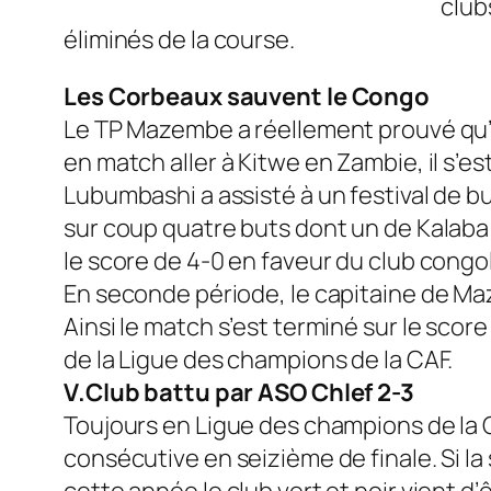
club
éliminés de la course.
Les Corbeaux sauvent le Congo
Le TP Mazembe a réellement prouvé qu’il
en match aller à Kitwe en Zambie, il s’e
Lubumbashi a assisté à un festival de
sur coup quatre buts dont un de Kalaba (
le score de 4-0 en faveur du club congol
En seconde période, le capitaine de Maz
Ainsi le match s’est terminé sur le score 
de la Ligue des champions de la CAF.
V.Club battu par ASO Chlef 2-3
Toujours en Ligue des champions de la CA
consécutive en seizième de finale. Si la 
cette année le club vert et noir vient d’