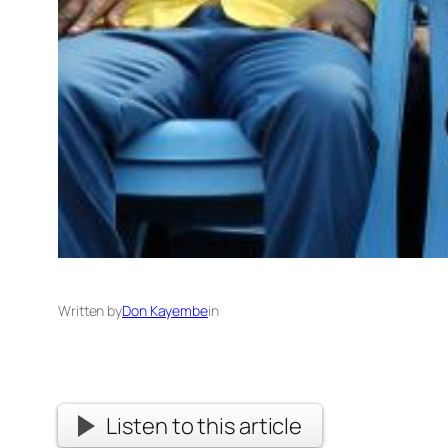
Written by
Don Kayembe
in
Listen to this article