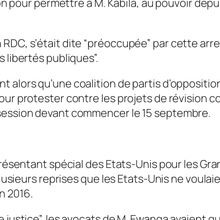
tion pour permettre à M. Kabila, au pouvoir dep
RDC, s’était dite “préoccupée” par cette arre
 libertés publiques”.
 alors qu’une coalition de partis d’oppositio
ur protester contre les projets de révision co
 session devant commencer le 15 septembre.
eprésentant spécial des Etats-Unis pour les Gr
plusieurs reprises que les Etats-Unis ne voulai
n 2016.
 justice”, les avocats de M. Ewanga avaient qu