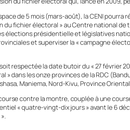
ion du fichier électoral qui, lancé en 2009, pe
space de 5 mois (mars-août), la CENI pourra réus
 du fichier électoral » au Centre national de 
 élections présidentielle et législatives natio
ovinciales et superviser la « campagne élector
oit respectée la date butoir du « 27 février 2011
oral » dans les onze provinces de la RDC (Ban
nshasa, Maniema, Nord-Kivu, Province Oriental
 course contre la montre, couplée à une course
ntiel « quatre-vingt-dix jours » avant le 6 déc
».