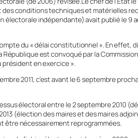
lectorale (de 2006) révisée.
Le chef de l’Etat le
 des conditions techniques et matérielles requ
n électorale indépendante) avait publié le 9 ao
te du « délai constitutionnel ». En effet, disp
 la République est convoqué par la Commission
u président en exercice ».
embre 2011, c’est avant le 6 septembre prochain
essus électoral entre le 2 septembre 2010 (dé
ût 2013 (élection des maires et des maires adjoi
nt être nécessairement reprogrammées.