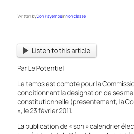
Written by
Don Kayembe
in
Non classé
Listen to this article
Par Le Potentiel
Le temps est compté pour la Commission
conditionnant la désignation de ses mem
constitutionnelle (présentement, la Cou
», le 23 février 2011.
La publication de « son » calendrier éle