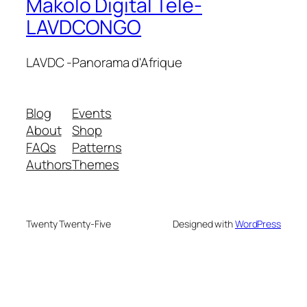
Makolo Digital Tele-
LAVDCONGO
LAVDC -Panorama d'Afrique
Blog
Events
About
Shop
FAQs
Patterns
Authors
Themes
Twenty Twenty-Five
Designed with
WordPress