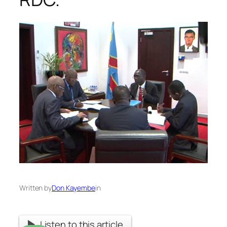
Written by
Don Kayembe
in
Listen to this article