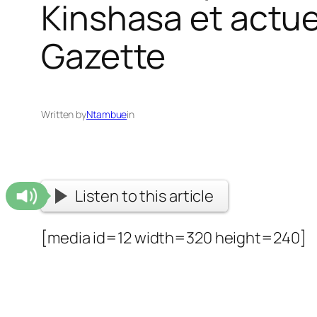
Kinshasa et actue
Gazette
Written by
Ntambue
in
Listen to this article
[media id=12 width=320 height=240]