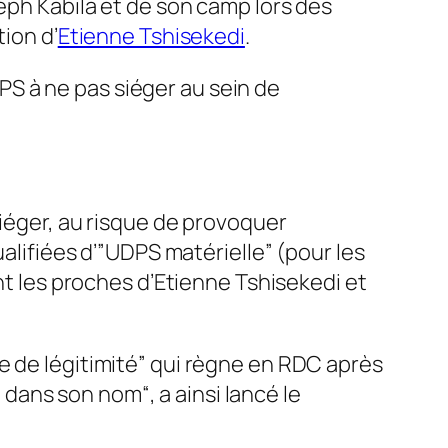
seph Kabila et de son camp lors des
ion d’
Etienne Tshisekedi
.
S à ne pas siéger au sein de
siéger, au risque de provoquer
alifiées d’”
UDPS matérielle
” (pour les
t les proches d’Etienne Tshisekedi et
e de légitimité
” qui règne en RDC après
 dans son nom
“, a ainsi lancé le