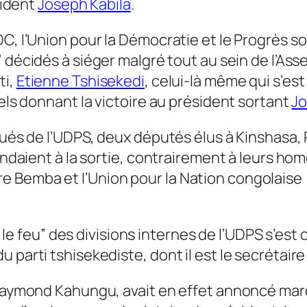
ident
Joseph Kabila
.
C, l’Union pour la Démocratie et le Progrès so
” décidés à siéger malgré tout au sein de l’Ass
ti,
Etienne Tshisekedi
, celui-là même qui s’es
iels donnant la victoire au président sortant
Jo
légués de l’UDPS, deux députés élus à Kinsha
ttendaient à la sortie, contrairement à leurs
 Bemba et l’Union pour la Nation congolaise 
 le feu
” des divisions internes de l’UDPS s’est
 parti tshisekediste, dont il est le secrétaire
, Raymond Kahungu, avait en effet annoncé mar