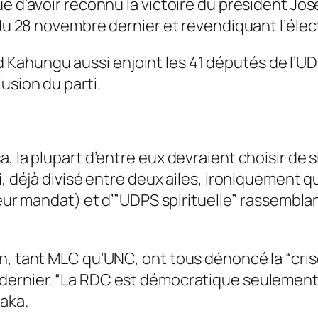
ue d’avoir reconnu la victoire du président Jo
 du 28 novembre dernier et revendiquant l’élect
ahungu aussi enjoint les 41 députés de l’UDP
usion du parti.
, la plupart d’entre eux devraient choisir de 
, déjà divisé entre deux ailes, ironiquement qu
leur mandat) et d’”
UDPS spirituelle
” rassemblan
n, tant MLC qu’UNC, ont tous dénoncé la “
cris
ernier. “
La RDC est démocratique seulement
aka.