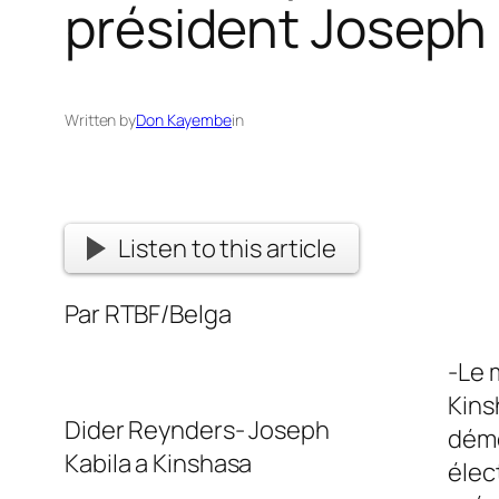
président Joseph 
Written by
Don Kayembe
in
Listen to this article
Par RTBF/Belga
-Le 
Kins
Dider Reynders- Joseph
démo
Kabila a Kinshasa
élec