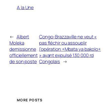
A la Une
←
Albert
Congo-Brazzaville ne veut «
Moleka
pas fléchir ou assouplir
demissionne
l’opération +Mbata ya bakolo+
officiellement
» ayant expulsé 130 000 rd
de son poste
Congolais
→
MORE POSTS