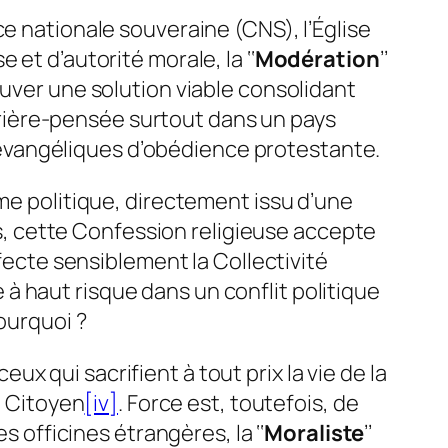
ce nationale souveraine (CNS), l’Église
et d’autorité morale, la ‘‘
Modération
’’
ouver une solution viable consolidant
 arrière-pensée surtout dans un pays
évangéliques d’obédience protestante.
ime politique, directement issu d’une
es, cette Confession religieuse accepte
ffecte sensiblement la Collectivité
à haut risque dans un conflit politique
ourquoi ?
 qui sacrifient à tout prix la vie de la
du Citoyen
[iv]
. Force est, toutefois, de
s officines étrangères, la ‘‘
Moraliste
’’