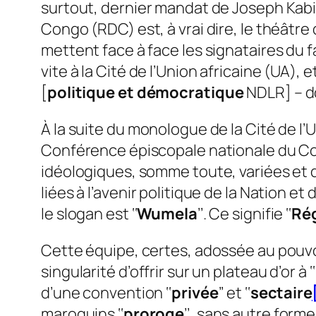
surtout, dernier mandat de Joseph Kabil
Congo (RDC) est, à vrai dire, le théâtre
mettent face à face les signataires du f
vite à la Cité de l’Union africaine (UA
[
politique et démocratique
NDLR] – do
À la suite du monologue de la Cité de l’
Conférence épiscopale nationale du Con
idéologiques, somme toute, variées et 
liées à l’avenir politique de la Nation 
le slogan est ‘‘
Wumela
’’. Ce signifie ‘‘
Rég
Cette équipe, certes, adossée au pouvo
singularité d’offrir sur un plateau d’or à ‘‘
d’une convention ‘‘
privée
’’ et ‘‘
sectaire
maroquins ‘‘
proroge
’’, sans autre form