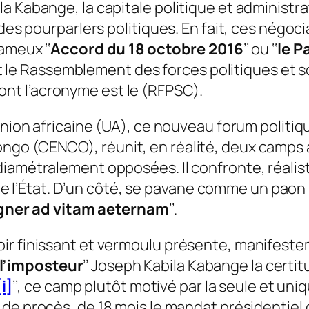
a Kabange, la capitale politique et administr
 des pourparlers politiques. En fait, ces négoc
ameux ‘‘
Accord du 18 octobre 2016
’’ ou ‘‘
le P
), et le Rassemblement des forces politiques e
nt l’acronyme est le (RFPSC).
Union africaine (UA), ce nouveau forum politiq
go (CENCO), réunit, en réalité, deux camps a
diamétralement opposées. Il confronte, réali
et de l’État. D’un côté, se pavane comme un pao
ner ad vitam aeternam
’’.
ir finissant et vermoulu présente, manifestem
l’imposteur
’’ Joseph Kabila Kabange la certitu
[i]
’’, ce camp plutôt motivé par la seule et un
e de procès, de 18 mois le mandat présidentiel 