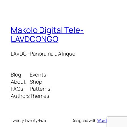
Makolo Digital Tele-
LAVDCONGO
LAVDC -Panorama d'Afrique
Blog
Events
About
Shop
FAQs
Patterns
Authors
Themes
Twenty Twenty-Five
Designed with
WordPress