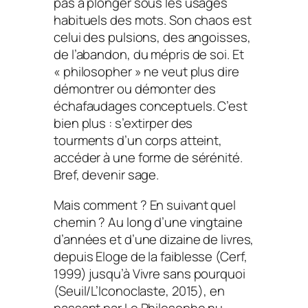
pas à plonger sous les usages
habituels des mots. Son chaos est
celui des pulsions, des angoisses,
de l’abandon, du mépris de soi. Et
« philosopher » ne veut plus dire
démontrer ou démonter des
échafaudages conceptuels. C’est
bien plus : s’extirper des
tourments d’un corps atteint,
accéder à une forme de sérénité.
Bref, devenir sage.
Mais comment ? En suivant quel
chemin ? Au long d’une vingtaine
d’années et d’une dizaine de livres,
depuis
Eloge de la faiblesse
(Cerf,
1999) jusqu’à
Vivre sans pourquoi
(Seuil/L’Iconoclaste, 2015), en
passant par
Le Philo­sophe nu