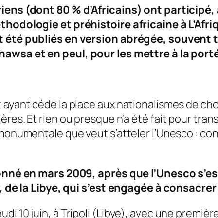
iens (dont 80 % d’Africains) ont participé, 
éthodologie et préhistoire africaine à L’Afr
t été publiés en version abrégée, souvent t
hawsa et en peul, pour les mettre à la port
ayant cédé la place aux nationalismes de choc,
ères. Et rien ou presque n’a été fait pour tra
 monumentale que veut s’atteler l’Unesco : co
 donné en mars 2009, après que l’Unesco s’e
r, de la Libye, qui s’est engagée à consacrer 
di 10 juin, à Tripoli (Libye), avec une premiè