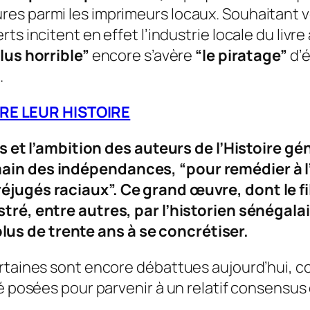
es parmi les imprimeurs locaux. Souhaitant 
ts incitent en effet l’industrie locale du livre
lus horrible”
encore s’avère
“le piratage”
d’é
S
.
RE LEUR HISTOIRE
ens et l’ambition des auteurs de l’Histoire gé
emain des indépendances,
“pour remédier à 
réjugés raciaux”.
Ce grand œuvre, dont le f
tré, entre autres, par l’historien sénégala
us de trente ans à se concrétiser.
taines sont encore débattues aujourd’hui, comm
é posées pour parvenir à un relatif consensus 