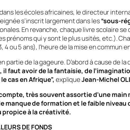
ns les écoles africaines, le directeur intern
seignée s’inscrit largement dans les
“sous-ré
nales. En revanche, chaque livre scolaire se do
les prénoms qui y sont le plus usités, etc.). 
, 4 ou 5 ans), l’heure de la mise en commun en
n partie de la gageure. D’abord à cause de la d
, il faut avoir de la fantaisie, de l’imagina
 le cas en Afrique”,
explique
Jean-Michel OL
ompte, très souvent assortie d’une main m
e manque de formation et le faible niveau
ropice à la créativité.
LLEURS DE FONDS