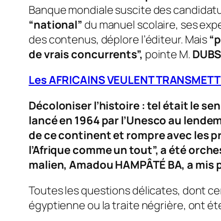
Banque mondiale suscite des candidatur
“national”
du manuel scolaire, ses exper
des contenus, déplore l’éditeur. Mais
“p
de vrais concurrents”,
pointe M.
DUB
Les AFRICAINS VEULENT TRANSMETT
Décoloniser l’histoire : tel était le s
lancé en 1964 par l’Unesco au lend
de ce continent et rompre avec les p
l’Afrique comme un tout”,
a été orches
malien, Amadou HAMPÂTÉ BA, a mis pl
Toutes les questions délicates, dont cer
égyptienne ou la traite négrière, ont ét