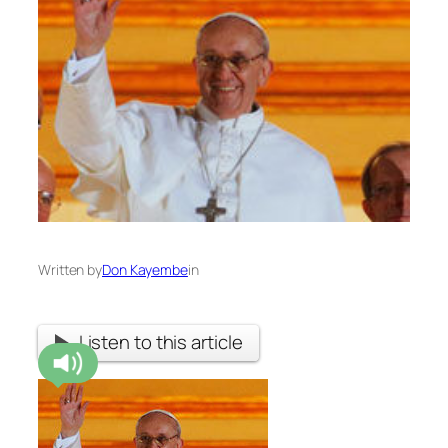
Written by
Don Kayembe
in
Listen to this article