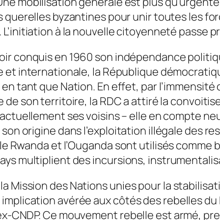
Une mobilisation générale est plus qu’urgente.
s querelles byzantines pour unir toutes les fo
L’initiation à la nouvelle citoyenneté passe p
oir conquis en 1960 son indépendance politiq
e et internationale, la République démocratiq
 en tant que Nation. En effet, par l’immensité
 de son territoire, la RDC a attiré la convoit
 actuellement ses voisins – elle en compte neuf
son origine dans l’exploitation illégale des r
e le Rwanda et l’Ouganda sont utilisés comme 
ys multiplient des incursions, instrumentali
la Mission des Nations unies pour la stabilis
 implication avérée aux côtés des rebelles d
’ex-CNDP. Ce mouvement rebelle est armé, preu