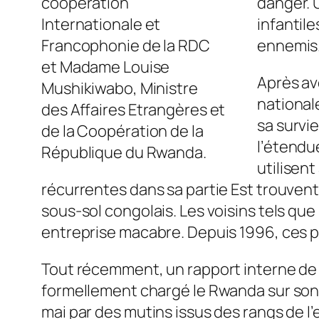
coopération
danger. 
Internationale et
infantile
Francophonie de la RDC
ennemis. 
et Madame Louise
Après av
Mushikiwabo, Ministre
national
des Affaires Etrangères et
sa survie
de la Coopération de la
l’étendue
République du Rwanda.
utilisent
récurrentes dans sa partie Est trouvent 
sous-sol congolais. Les voisins tels qu
entreprise macabre. Depuis 1996, ces pa
Tout récemment, un rapport interne de 
formellement chargé le Rwanda sur son
mai par des mutins issus des rangs de l