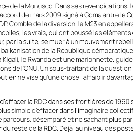
e de la Monusco. Dans ses revendications, l
e l’accord de mars 2009 signé à Goma entre le
P. Comble de la diversion, le M23 en appellera
s mobiles, les vrais, qui ont poussé les élémen
 par la suite, se muer à un mouvement rebelle,
 la balkanisation de la République démocratique
 Kigali, le Rwanda est une marionnette, guidée
ons de l’ONU. Un sous-traitant de la questio
utien ne vise qu’une chose : affaiblir davanta
d’effacer la RDC dans ses frontières de 1960 s
 plus simple d’effacer dans l’imaginaire collec
 de parcours, désemparé et ne sachant plus par 
 du reste de la RDC. Déjà, au niveau des postes