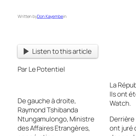
Written by
Don Kayembe
in
Listen to this article
Par Le Potentiel
La Répub
Ils ont é
De gauche à droite,
Watch.
Raymond Tshibanda
Ntungamulongo, Ministre
Derrière
des Affaires Etrangères,
ont juré 