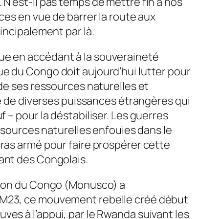
 N’est-il pas temps de mettre fin à nos
rces en vue de barrer la route aux
rincipalement par là.
ue en accédant à la souveraineté
ue du Congo doit aujourd’hui lutter pour
 de ses ressources naturelles et
ise de diverses puissances étrangères qui
 – pour la déstabiliser. Les guerres
essources naturelles enfouies dans le
bras armé pour faire prospérer cette
sant des Congolais.
ation du Congo (Monusco) a
u M23, ce mouvement rebelle créé début
ves à l’appui, par le Rwanda suivant les