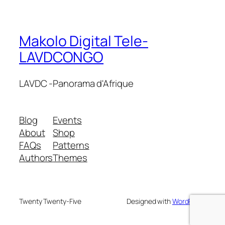
Makolo Digital Tele-
LAVDCONGO
LAVDC -Panorama d'Afrique
Blog
Events
About
Shop
FAQs
Patterns
Authors
Themes
Twenty Twenty-Five
Designed with
WordPress