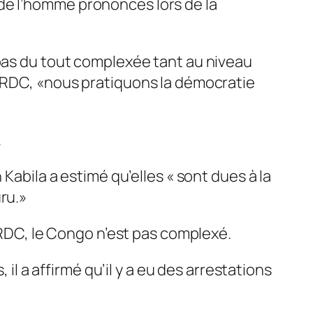
s de l’homme prononcés lors de la
 pas du tout complexée tant au niveau
n RDC,
«nous pratiquons la démocratie
.
 Kabila a estimé qu’elles
« sont dues à la
ru.»
a RDC, le Congo n’est pas complexé.
 il a affirmé qu’il y a eu des arrestations