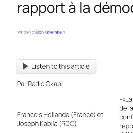
rapport à la démo
Written by
Don Kayembe
in
Listen to this article
Par Radio Okapi
-«
La
de l
Francois Hollande (France) et
conf
Joseph Kabila (RDC)
répo