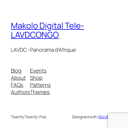
Makolo Digital Tele-
LAVDCONGO
LAVDC -Panorama d'Afrique
Blog
Events
About
Shop
FAQs
Patterns
Authors
Themes
Twenty Twenty-Five
Designed with
WordPress