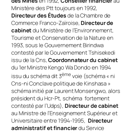
des Mines
en 1992,
Conseiller financier
au
Ministère des Ptt toujours en 1992,
Directeur des Études
de la Chambre de
Commerce Franco-Zaïroise,
Directeur de
cabinet
du Ministère de l’Environnement,
Tourisme et Conservation de la Nature en
1993, sous le Gouvernement Birindwa
contesté par le Gouvernement Tshisekedi
issu de la Cns,
Coordonnateur du cabinet
du 1er Ministre Kengo Wa Dondo en 1994
ème
issu du schéma dit 3
voie (schéma « ni
Cns-ni Conclave politique de Kinshasa »
schéma initié par Laurent Monsengwo, alors
président du Hcr-Pt, schéma fortement
contesté par l’Udps),
Directeur de cabinet
au Ministre de l’Enseignement Supérieur et
Universitaire entre 1994-1995,
Directeur
administratif et financier
du Service