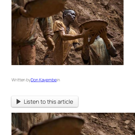
Written by
Don Kayembe
in
Listen to this article