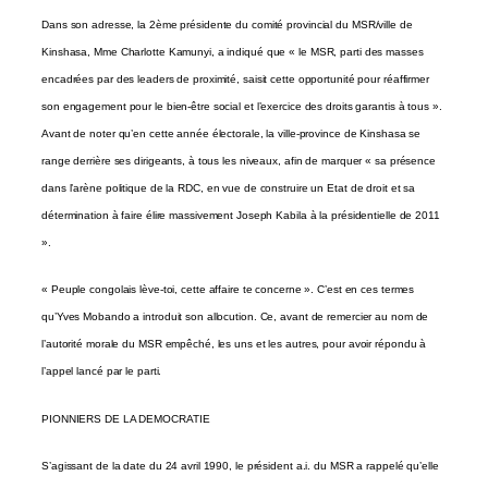
Dans son adresse, la 2ème présidente du comité provincial du MSR/ville de
Kinshasa, Mme Charlotte Kamunyi, a indiqué que « le MSR, parti des masses
encadrées par des leaders de proximité, saisit cette opportunité pour réaffirmer
son engagement pour le bien-être social et l’exercice des droits garantis à tous ».
Avant de noter qu’en cette année électorale, la ville-province de Kinshasa se
range derrière ses dirigeants, à tous les niveaux, afin de marquer « sa présence
dans l’arène politique de la RDC, en vue de construire un Etat de droit et sa
détermination à faire élire massivement Joseph Kabila à la présidentielle de 2011
».
« Peuple congolais lève-toi, cette affaire te concerne ». C’est en ces termes
qu’Yves Mobando a introduit son allocution. Ce, avant de remercier au nom de
l’autorité morale du MSR empêché, les uns et les autres, pour avoir répondu à
l’appel lancé par le parti.
PIONNIERS DE LA DEMOCRATIE
S’agissant de la date du 24 avril 1990, le président a.i. du MSR a rappelé qu’elle