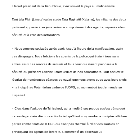
Etat) et président de la République, avait rouvert le pays au multipartisme.
Tant à la Fikin (Limete) qu’au stade Tata Raphaël (Kalamu), les militants des deux
partis ont apprécié à sa juste valeur le comportement des agents préposés à leur
sécurité et à celle des installations.
« Nous sommes soulagés après avoir, jusqu’à l’heure de la manifestation, craint
des dérapages. Nous félicitons les agents de la police, qui étaient tous sans
armes, ceux des services de sécurité et tous ceux qui étaient préposés à la
sécurité du président Etienne Tshisekedi et de nos combattants. Tout ceci est le
résultat de nombreuses séances de travail que nous avons eues avec leurs chefs
», a indiqué au Potentiel un cadre de l’UDPS, au moment où tout le monde se
dispersait.
« C’est dans l’attitude de Tshisekedi, qui a modéré ses propos et s’est démarqué
de son légendaire discours anticolonial, qu’il faut comprendre la discipline affichée
par les combattants de l’UDPS qui n’ont pas cherché à créer des troubles en
provoquant les agents de l’ordre », a commenté un observateur.