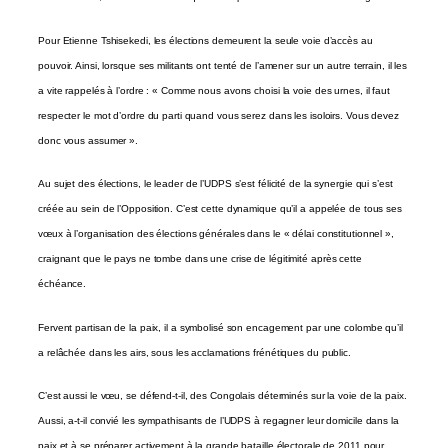
Pour Etienne Tshisekedi, les élections demeurent la seule voie d’accès au
pouvoir. Ainsi, lorsque ses militants ont tenté de l’amener sur un autre terrain, il les
a vite rappelés à l’ordre : « Comme nous avons choisi la voie des urnes, il faut
respecter le mot d’ordre du parti quand vous serez dans les isoloirs. Vous devez
donc vous assumer ».
Au sujet des élections, le leader de l’UDPS s’est félicité de la synergie qui s’est
créée au sein de l’Opposition. C’est cette dynamique qu’il a appelée de tous ses
vœux à l’organisation des élections générales dans le « délai constitutionnel »,
craignant que le pays ne tombe dans une crise de légitimité après cette
échéance.
Fervent partisan de la paix, il a symbolisé son encagement par une colombe qu’il
a relâchée dans les airs, sous les acclamations frénétiques du public.
C’est aussi le vœu, se défend-t-il, des Congolais déterminés sur la voie de la paix.
Aussi, a-t-il convié les sympathisants de l’UDPS à regagner leur domicile dans la
paix et à se préparer activement à la grande bataille électorale de 2011 pour