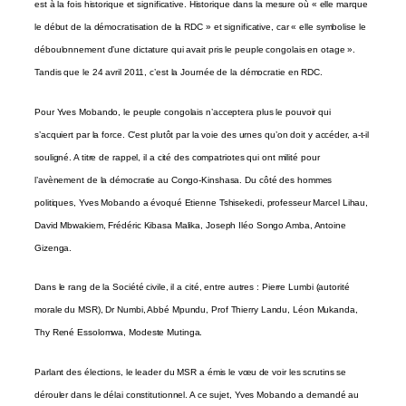
est à la fois historique et significative. Historique dans la mesure où « elle marque
le début de la démocratisation de la RDC » et significative, car « elle symbolise le
déboulonnement d’une dictature qui avait pris le peuple congolais en otage ».
Tandis que le 24 avril 2011, c’est la Journée de la démocratie en RDC.
Pour Yves Mobando, le peuple congolais n’acceptera plus le pouvoir qui
s’acquiert par la force. C’est plutôt par la voie des urnes qu’on doit y accéder, a-t-il
souligné. A titre de rappel, il a cité des compatriotes qui ont milité pour
l’avènement de la démocratie au Congo-Kinshasa. Du côté des hommes
politiques, Yves Mobando a évoqué Etienne Tshisekedi, professeur Marcel Lihau,
David Mbwakiem, Frédéric Kibasa Malika, Joseph Iléo Songo Amba, Antoine
Gizenga.
Dans le rang de la Société civile, il a cité, entre autres : Pierre Lumbi (autorité
morale du MSR), Dr Numbi, Abbé Mpundu, Prof Thierry Landu, Léon Mukanda,
Thy René Essolomwa, Modeste Mutinga.
Parlant des élections, le leader du MSR a émis le vœu de voir les scrutins se
dérouler dans le délai constitutionnel. A ce sujet, Yves Mobando a demandé au