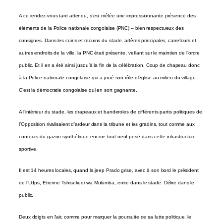
A ce rendez-vous tant attendu, s’est mêlée une impressionnante présence des
éléments de la Police nationale congolaise (PNC) – bien respectueux des
consignes. Dans les coins et recoins du stade, artères principales, carrefours et
autres endroits de la ville, la PNC était présente, veillant sur le maintien de l’ordre
public. Et il en a été ainsi jusqu’à la fin de la célébration. Coup de chapeau donc
à la Police nationale congolaise qui a joué son rôle d’église au milieu du village.
C’est la démocratie congolaise qui en sort gagnante.
A l’intérieur du stade, les drapeaux et banderoles de différents partis politiques de
l’Opposition rivalisaient d’ardeur dans la tribune et les gradins, tout comme aux
contours du gazon synthétique encore tout neuf posé dans cette infrastructure
sportive.
Il est 14 heures locales, quand la jeep Prado grise, avec à son bord le président
de l’Udps, Etienne Tshisekedi wa Mulumba, entre dans le stade. Délire dans le
public.
Deux doigts en l’air, comme pour marquer la poursuite de sa lutte politique, le