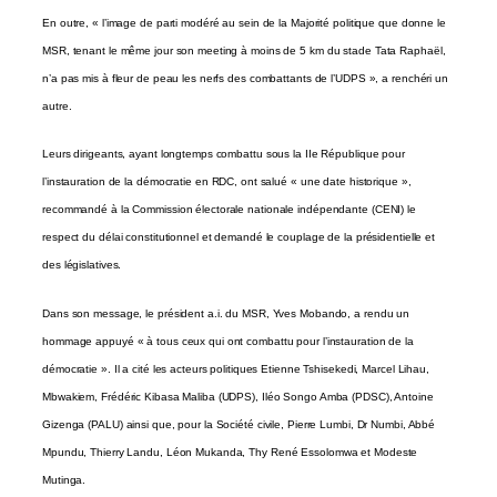
En outre, « l’image de parti modéré au sein de la Majorité politique que donne le
MSR, tenant le même jour son meeting à moins de 5 km du stade Tata Raphaël,
n’a pas mis à fleur de peau les nerfs des combattants de l’UDPS », a renchéri un
autre.
Leurs dirigeants, ayant longtemps combattu sous la IIe République pour
l’instauration de la démocratie en RDC, ont salué « une date historique »,
recommandé à la Commission électorale nationale indépendante (CENI) le
respect du délai constitutionnel et demandé le couplage de la présidentielle et
des législatives.
Dans son message, le président a.i. du MSR, Yves Mobando, a rendu un
hommage appuyé « à tous ceux qui ont combattu pour l’instauration de la
démocratie ». Il a cité les acteurs politiques Etienne Tshisekedi, Marcel Lihau,
Mbwakiem, Frédéric Kibasa Maliba (UDPS), Iléo Songo Amba (PDSC), Antoine
Gizenga (PALU) ainsi que, pour la Société civile, Pierre Lumbi, Dr Numbi, Abbé
Mpundu, Thierry Landu, Léon Mukanda, Thy René Essolomwa et Modeste
Mutinga.