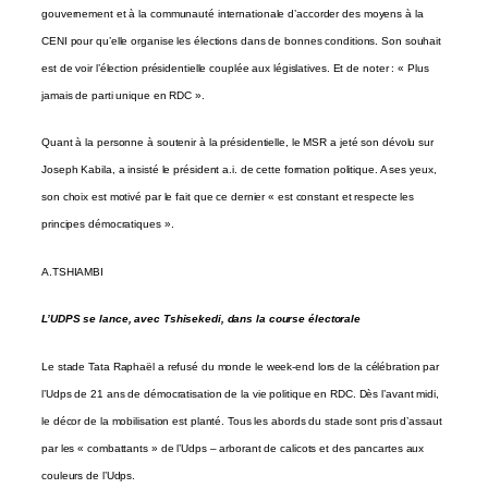
gouvernement et à la communauté internationale d’accorder des moyens à la
CENI pour qu’elle organise les élections dans de bonnes conditions. Son souhait
est de voir l’élection présidentielle couplée aux législatives. Et de noter : « Plus
jamais de parti unique en RDC ».
Quant à la personne à soutenir à la présidentielle, le MSR a jeté son dévolu sur
Joseph Kabila, a insisté le président a.i. de cette formation politique. A ses yeux,
son choix est motivé par le fait que ce dernier « est constant et respecte les
principes démocratiques ».
A.TSHIAMBI
L’UDPS se lance, avec Tshisekedi, dans la course électorale
Le stade Tata Raphaël a refusé du monde le week-end lors de la célébration par
l’Udps de 21 ans de démocratisation de la vie politique en RDC. Dès l’avant midi,
le décor de la mobilisation est planté. Tous les abords du stade sont pris d’assaut
par les « combattants » de l’Udps – arborant de calicots et des pancartes aux
couleurs de l’Udps.