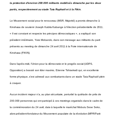
la protection d’environ 200.000 militants mobilisés dimanche par les deux
partis, respectivement au stade Tata Raphaël et à la Fikin.
Le Mouvement social pour le renouveau (MSR, Majorité) a promis dimanche à
Kinshasa de soutenir Joseph Kabila Kabange à l’élection présidentielle de 2011.
« Il est constant et respecte les principes démocratiques », a expliqué son
président intérimaire, Yves Mobando, dans son message aux militants du parti
présents au meeting de dimanche 24 avril 2011 à la Foire internationale de
Kinshasa (FIKIN).
Dans l’après-midi, l’Union pour la démocratie et le progrès social (UDPS,
Opposition) a boosté son lider maximo, Etienne Tshisekedi qui, en excellente
forme physique, s’est adressé aux combattants dans un stade Tata Raphaël plein
à craquer.
Aucun incident majeur n’a, au plan sécuritaire, perturbé la quiétude de près de
200.000 personnes qui ont participé à ces meetings organisés dans le cadre de
la commémoration du 24 avril, date à laquelle le maréchal Mobutu Sese Seko,
alors président-fondateur du Mouvement populaire de la révolution (MPR/Parti-