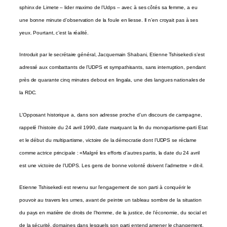
sphinx de Limete – lider maximo de l’Udps – avec à ses côtés sa femme, a eu
une bonne minute d’observation de la foule en liesse. Il n’en croyait pas à ses
yeux. Pourtant, c’est la réalité.
Introduit par le secrétaire général, Jacquemain Shabani, Etienne Tshisekedi s’est
adressé aux combattants de l’UDPS et sympathisants, sans interruption, pendant
près de quarante cinq minutes debout en lingala, une des langues nationales de
la RDC.
L’Opposant historique a, dans son adresse proche d’un discours de campagne,
rappelé l’histoire du 24 avril 1990, date marquant la fin du monopartisme-parti Etat
et le début du multipartisme, victoire de la démocratie dont l’UDPS se réclame
comme actrice principale : «Malgré les efforts d’autres partis, la date du 24 avril
est une victoire de l’UDPS. Les gens de bonne volonté doivent l’admettre » dit-il.
Etienne Tshisekedi est revenu sur l’engagement de son parti à conquérir le
pouvoir au travers les urnes, avant de peintre un tableau sombre de la situation
du pays en matière de droits de l’homme, de la justice, de l’économie, du social et
de la sécurité, domaines dans lesquels son parti entend amener le changement.