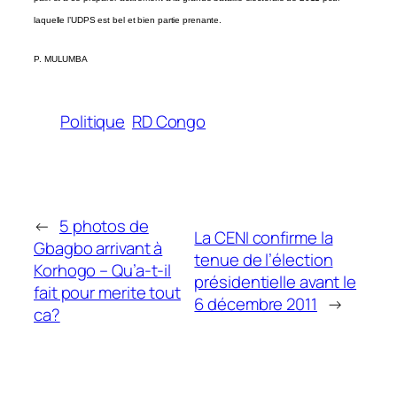
laquelle l’UDPS est bel et bien partie prenante.
P. MULUMBA
Politique
RD Congo
←
5 photos de
La CENI confirme la
Gbagbo arrivant à
tenue de l’élection
Korhogo – Qu’a-t-il
présidentielle avant le
fait pour merite tout
6 décembre 2011
→
ca?