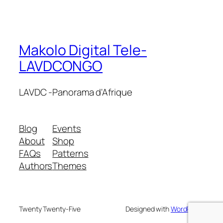
Makolo Digital Tele-
LAVDCONGO
LAVDC -Panorama d'Afrique
Blog
Events
About
Shop
FAQs
Patterns
Authors
Themes
Twenty Twenty-Five
Designed with
WordPress