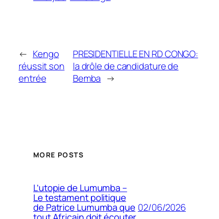
←
Kengo
PRESIDENTIELLE EN RD CONGO:
réussit son
la drôle de candidature de
entrée
Bemba
→
MORE POSTS
L’utopie de Lumumba –
Le testament politique
02/06/2026
de Patrice Lumumba que
tout Africain doit écouter