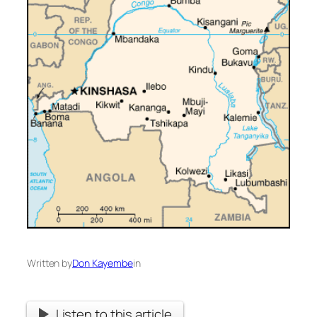
Written by
Don Kayembe
in
Listen to this article