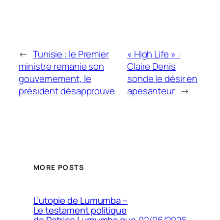
←
Tunisie : le Premier
« High Life » :
ministre remanie son
Claire Denis
gouvernement, le
sonde le désir en
président désapprouve
apesanteur
→
MORE POSTS
L’utopie de Lumumba –
Le testament politique
02/06/2026