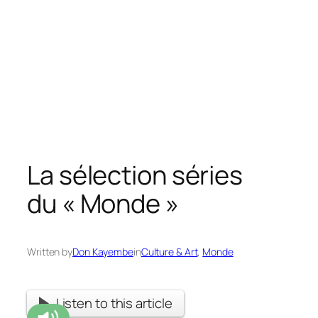
La sélection séries
du « Monde »
Written by
Don Kayembe
in
Culture & Art
, 
Monde
Listen to this article