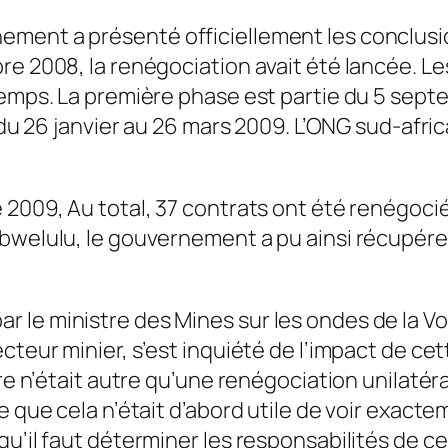
ment a présenté officiellement les conclusio
re 2008, la renégociation avait été lancée. L
 temps. La première phase est partie du 5 sep
t du 26 janvier au 26 mars 2009. L’ONG sud-afr
2009, Au total, 37 contrats ont été renégociés
bwelulu, le gouvernement a pu ainsi récupérer 
 le ministre des Mines sur les ondes de la Vo
teur minier, s’est inquiété de l’impact de cett
ère n’était autre qu’une renégociation unilaté
e que cela n’était d’abord utile de voir exacte
qu’il faut déterminer les responsabilités de c