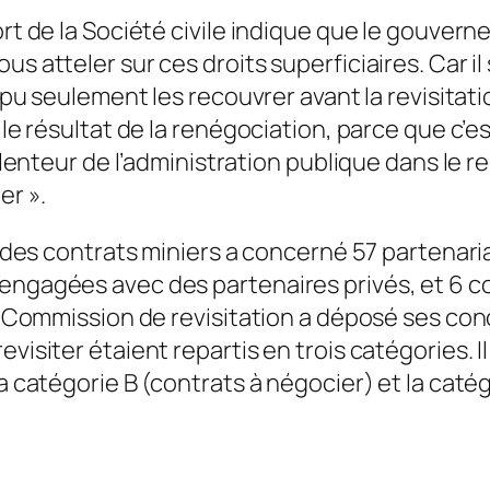
port de la Société civile indique que le gouve
s atteler sur ces droits superficiaires. Car il 
as pu seulement les recouvrer avant la revisit
e le résultat de la renégociation, parce que c’
la lenteur de l’administration publique dans le
er ».
n des contrats miniers a concerné 57 partenaria
engagées avec des partenaires privés, et 6 co
 la Commission de revisitation a déposé ses co
visiter étaient repartis en trois catégories. Il
la catégorie B (contrats à négocier) et la caté