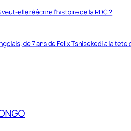
veut-elle réécrire l’histoire de la RDC ?
ngolais, de 7 ans de Felix Tshisekedi a la tete
DCONGO