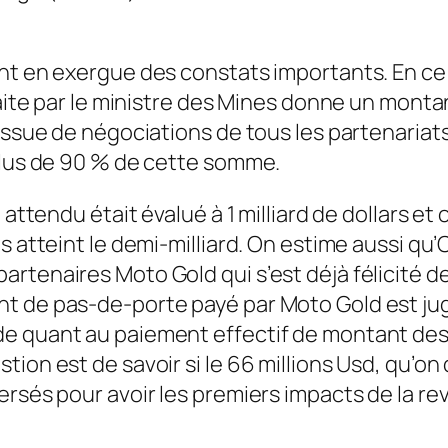
nt en exergue des constats importants. En ce
faite par le ministre des Mines donne un monta
issue de négociations de tous les partenariats 
 plus de 90 % de cette somme.
attendu était évalué à 1 milliard de dollars et 
s atteint le demi-milliard. On estime aussi qu’
rtenaires Moto Gold qui s’est déjà félicité d
t de pas-de-porte payé par Moto Gold est jug
de quant au paiement effectif de montant des
on est de savoir si le 66 millions Usd, qu’on d
rsés pour avoir les premiers impacts de la revi