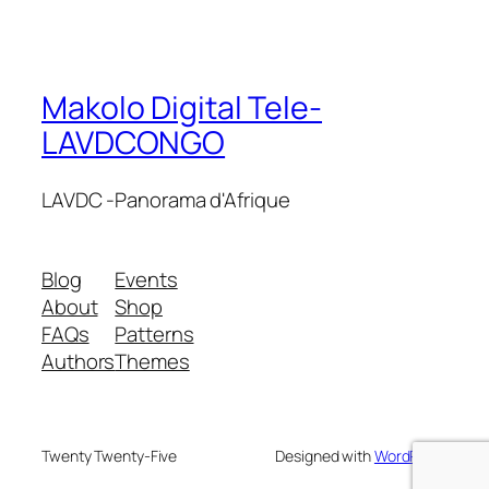
Makolo Digital Tele-
LAVDCONGO
LAVDC -Panorama d'Afrique
Blog
Events
About
Shop
FAQs
Patterns
Authors
Themes
Twenty Twenty-Five
Designed with
WordPress