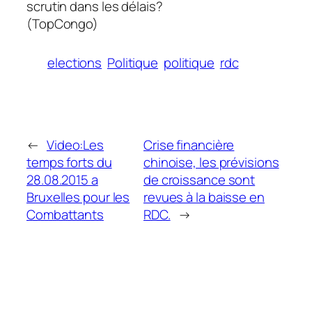
scrutin dans les délais?
(TopCongo)
elections
Politique
politique
rdc
←
Video:Les
Crise financière
temps forts du
chinoise, les prévisions
28.08.2015 a
de croissance sont
Bruxelles pour les
revues à la baisse en
Combattants
RDC.
→