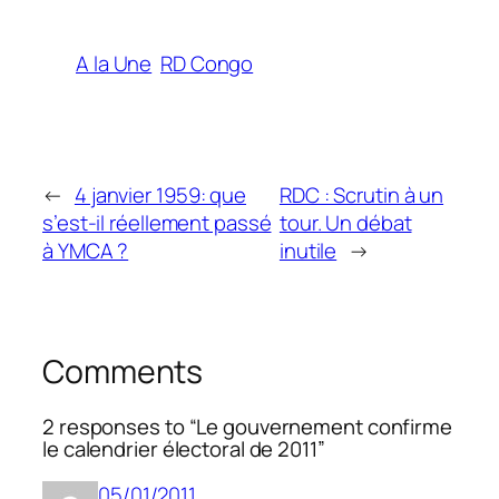
A la Une
RD Congo
←
4 janvier 1959: que
RDC : Scrutin à un
s’est-il réellement passé
tour. Un débat
à YMCA ?
inutile
→
Comments
2 responses to “Le gouvernement confirme
le calendrier électoral de 2011”
05/01/2011