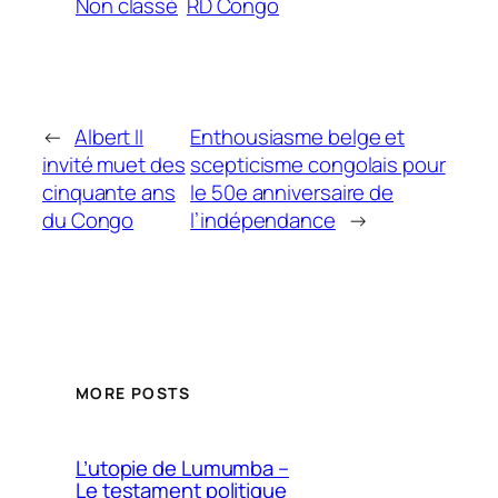
Non classé
RD Congo
←
Albert II
Enthousiasme belge et
invité muet des
scepticisme congolais pour
cinquante ans
le 50e anniversaire de
du Congo
l’indépendance
→
MORE POSTS
L’utopie de Lumumba –
Le testament politique