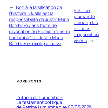
←
Non à la falsification de
RDC: un
l’histoire !Quelle est la
journaliste
responsabilité de Justin Marie
écroué; des
Bomboko dans l’acte de
stations
révocation du Premier ministre
d’opposition
Lumumba?…et Justin Marie
visées
→
Bomboko s’explique aussi
MORE POSTS
L’utopie de Lumumba –
Le testament politique
02/06/2026
de Patrice Lumumba que