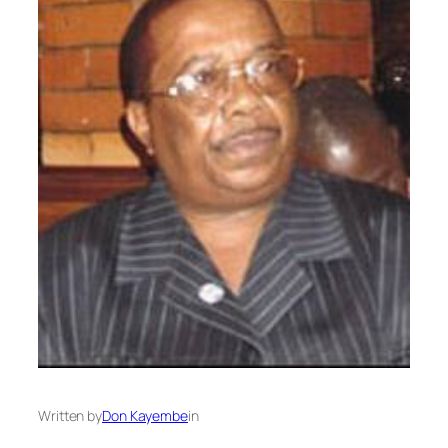
Written by
Don Kayembe
in