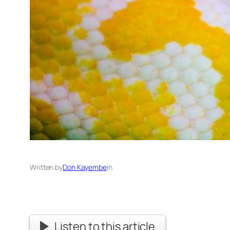
Written by
Don Kayembe
in
Listen to this article