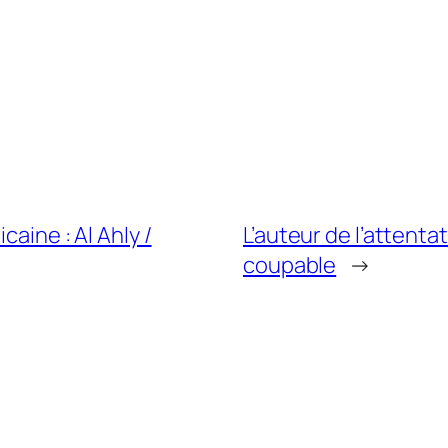
caine : Al Ahly /
L’auteur de l’attenta
coupable
→