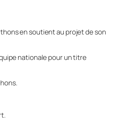
ythons en soutient au projet de son
quipe nationale pour un titre
thons.
t.