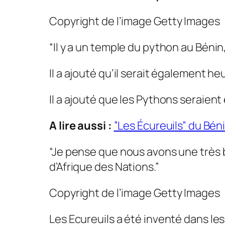
Copyright de l’image
Getty Images
“Il y a un temple du python au Bénin
Il a ajouté qu’il serait également h
Il a ajouté que les Pythons seraien
A lire aussi :
”Les Écureuils” du Bé
“Je pense que nous avons une très 
d’Afrique des Nations.”
Copyright de l’image
Getty Images
Les Ecureuils a été inventé dans le