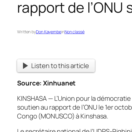
rapport de l’ONU 
Written by
Don Kayembe
in
Non classé
Listen to this article
Source:
Xinhuanet
KINSHASA — L’Union pour la démocratie 
soutien au rapport de l’ONU le 1er octob
Congo (MONUSCO) à Kinshasa.
Le secrétaire national de l’UDPS-Righini