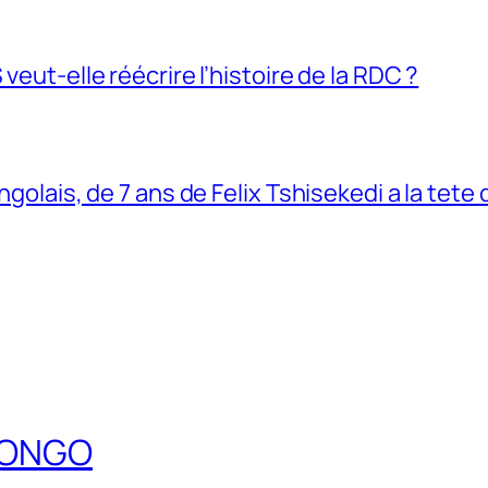
veut-elle réécrire l’histoire de la RDC ?
ngolais, de 7 ans de Felix Tshisekedi a la tete
DCONGO