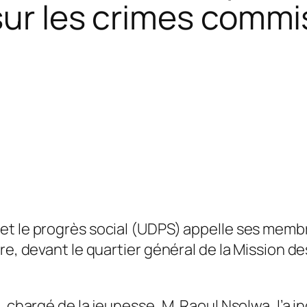
sur les crimes comm
et le progrès social (UDPS) appelle ses memb
re, devant le quartier général de la Mission de
, chargé de la jeunesse, M. Raoul Nsolwa, l’a i