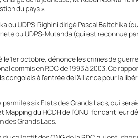
stion du pays ».
chika ou UDPS-Righini dirigé Pascal Beltchika (q
Limete ou UDPS-Mutanda (qui est reconnue par
é le 1er octobre, dénonce les crimes de guerre,
tional commis en RDC de 1993 à 2003. Ce rappo
 congolais à l’entrée de l’Alliance pour la lib
.
parmi les six Etats des Grands Lacs, qui serai
t Mapping du HCDH de l’ONU, fondant leur dém
ion des Grands Lacs.
n du collectif des ONG de la RDC qui ont, dan